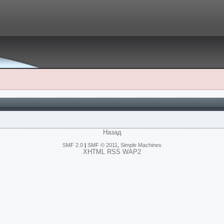
Назад
SMF 2.0
|
SMF © 2011
,
Simple Machines
XHTML
RSS
WAP2