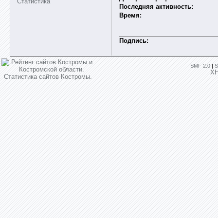
Статистика
Последняя активность:
Время:
Подпись:
SMF 2.0
|
S
X