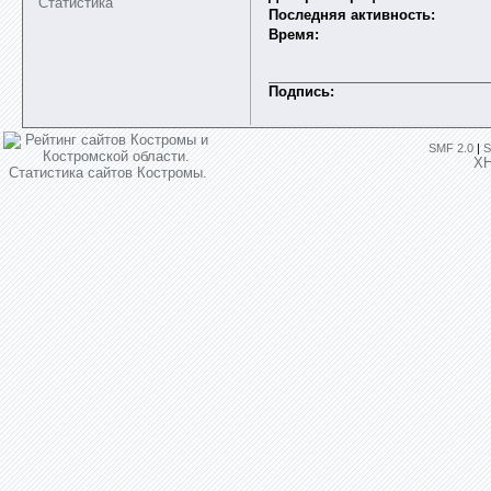
Статистика
Последняя активность:
Время:
Подпись:
SMF 2.0
|
S
X