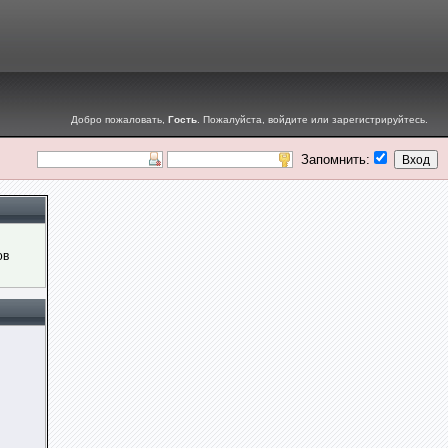
Добро пожаловать,
Гость
. Пожалуйста,
войдите
или
зарегистрируйтесь
.
Запомнить:
ов