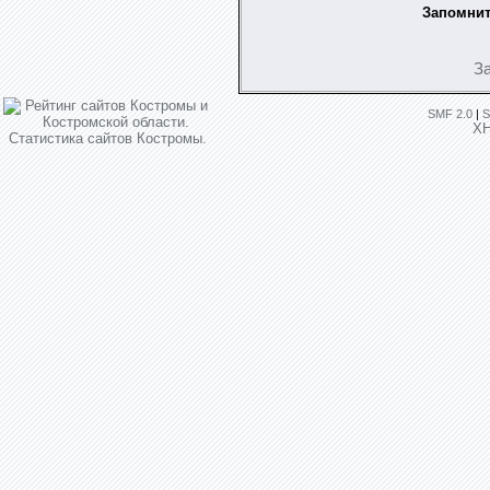
Запомнит
З
SMF 2.0
|
S
X