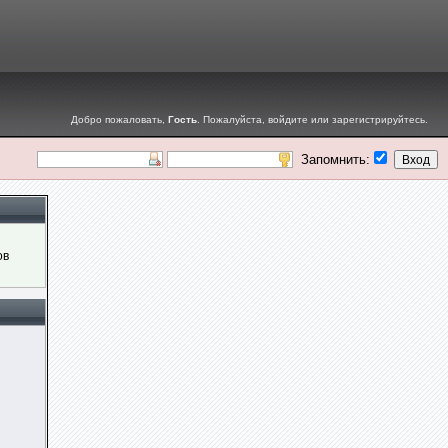
Добро пожаловать,
Гость
. Пожалуйста,
войдите
или
зарегистрируйтесь
.
Запомнить:
ов