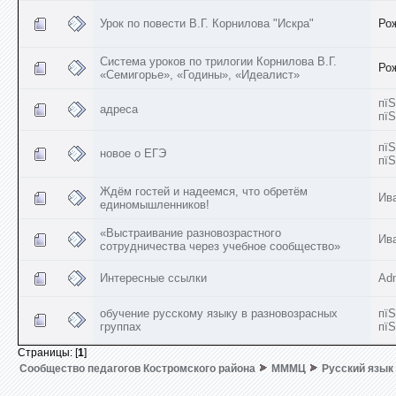
Урок по повести В.Г. Корнилова "Искра"
Ро
Система уроков по трилогии Корнилова В.Г.
Ро
«Семигорье», «Годины», «Идеалист»
пїЅ
адреса
пїЅ
пїЅ
новое о ЕГЭ
пїЅ
Ждём гостей и надеемся, что обретём
Ив
единомышленников!
«Выстраивание разновозрастного
Ив
сотрудничества через учебное сообщество»
Интересные ссылки
Ad
обучение русскому языку в разновозрасных
пїЅ
группах
пїЅ
Страницы: [
1
]
Сообщество педагогов Костромского района
МММЦ
Русский язык