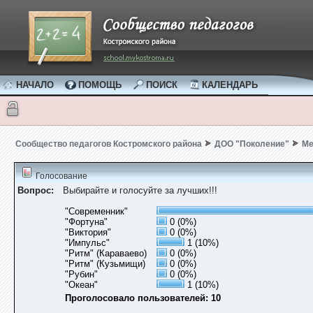
НАЧАЛО
ПОМОЩЬ
ПОИСК
КАЛЕНДАРЬ
Сообщество педагогов Костромского района
ДОО "Поколение"
Ме
Голосование
Вопрос:
Выбирайте и голосуйте за лучших!!!
"Современник"
"Фортуна"
0 (0%)
"Виктория"
0 (0%)
"Импульс"
1 (10%)
"Ритм" (Караваево)
0 (0%)
"Ритм" (Кузьмищи)
0 (0%)
"Рубин"
0 (0%)
"Океан"
1 (10%)
Проголосовало пользователей: 10