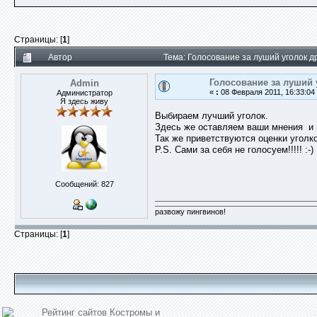
Страницы: [
1
]
Автор
Тема: Голосование за луший уголок 
Голосование за луший
Admin
«
:
08 Февраля 2011, 16:33:04
Администратор
Я здесь живу
Выбираем лучший уголок.
Здесь же оставляем ваши мнения и 
Так же приветствуются оценки уголк
P.S. Сами за себя не голосуем!!!!! :-)
Сообщений: 827
развожу пингвинов!
Страницы: [
1
]