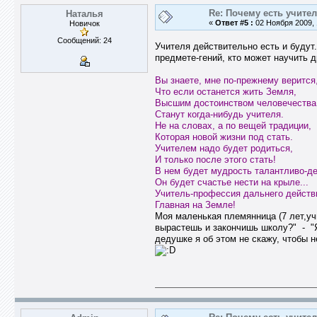
Re: Почему есть учите
Наталья
«
Ответ #5 :
02 Ноября 2009, 
Новичок
Сообщений: 24
Учителя действительно есть и будут
предмете-гений, кто может научить др
Вы знаете, мне по-прежнему верится
Что если останется жить Земля,
Высшим достоинством человечества
Станут когда-нибудь учителя.
Не на словах, а по вещей традиции,
Которая новой жизни под стать.
Учителем надо будет родиться,
И только после этого стать!
В нем будет мудрость талантливо-де
Он будет счастье нести на крыле...
Учитель-профессия дальнего действ
Главная на Земле!
Моя маленькая племянница (7 лет,учи
вырастешь и закончишь школу?" - "Я 
дедушке я об этом не скажу, чтобы не