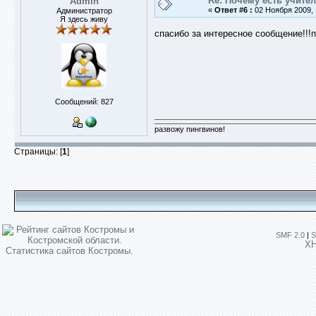
Re: Почему есть учите
Admin
«
Ответ #6 :
02 Ноября 2009, 
Администратор
Я здесь живу
спасибо за интересное сообщение!!!
Сообщений: 827
развожу пингвинов!
Страницы: [
1
]
SMF 2.0
|
S
X