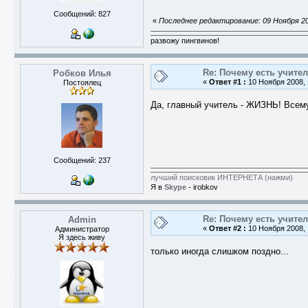
Сообщений: 827
«
Последнее редактирование: 09 Ноября 20
развожу пингвинов!
Re: Почему есть учите
Робков Илья
«
Ответ #1 :
10 Ноября 2008, 
Постоялец
Да, главный учитель - ЖИЗНЬ! Всем
Сообщений: 237
лучший поисковик ИНТЕРНЕТА (нажми)
Я в
Skype
- irobkov
Re: Почему есть учите
Admin
«
Ответ #2 :
10 Ноября 2008, 
Администратор
Я здесь живу
только иногда слишком поздно...