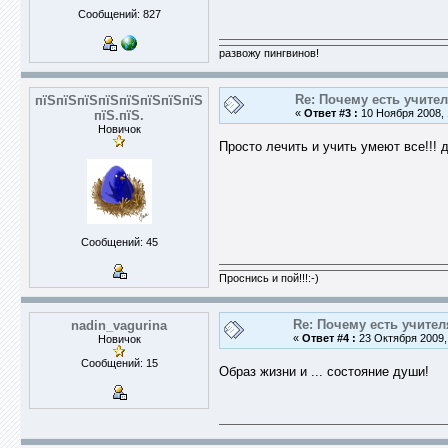
Сообщений: 827
развожу пингвинов!
Re: Почему есть учите
пїЅпїЅпїЅпїЅпїЅпїЅпїЅпїЅ
«
Ответ #3 :
10 Ноября 2008, 
пїЅ.пїЅ.
Новичок
Просто лечить и учить умеют все!!! д
Сообщений: 45
Проснись и пой!!!:-)
Re: Почему есть учител
nadin_vagurina
«
Ответ #4 :
23 Октября 2009, 
Новичок
Сообщений: 15
Образ жизни и ... состояние души!