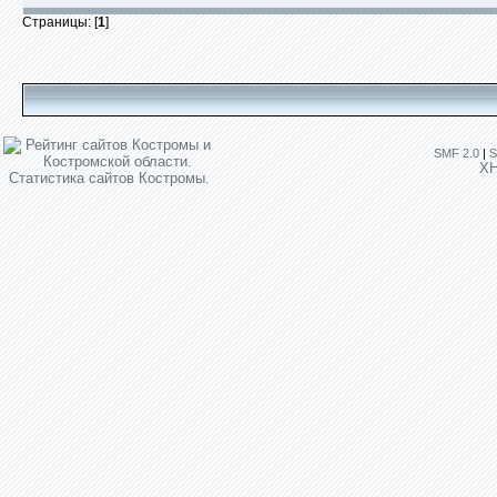
Страницы: [
1
]
SMF 2.0
|
S
X