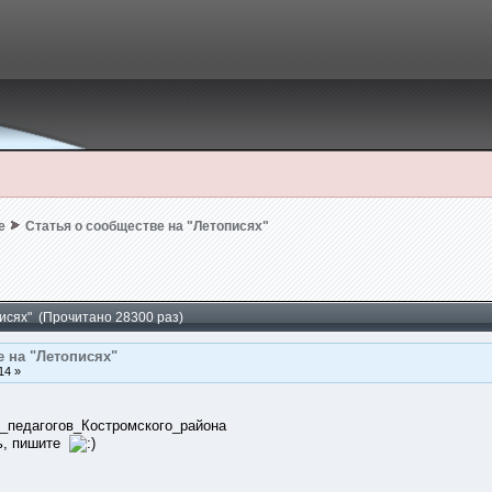
е
Статья о сообществе на "Летописях"
исях" (Прочитано 28300 раз)
е на "Летописях"
14 »
_педагогов_Костромского_района
ть, пишите