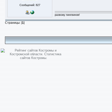
Сообщений: 827
развожу пингвинов!
Страницы: [
1
]