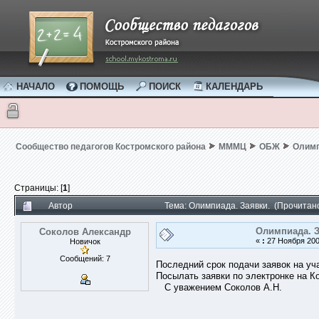
НАЧАЛО
ПОМОЩЬ
ПОИСК
КАЛЕНДАРЬ
Сообщество педагогов Костромского района
МММЦ
ОБЖ
Олимп
Страницы: [
1
]
Автор
Тема: Олимпиада. Заявки. (Прочитан
Олимпиада. З
Соколов Александр
«
:
27 Ноября 2009
Новичок
Сообщений: 7
Последний срок подачи заявок на уч
Посылать заявки по электронке на К
С уважением Соколов А.Н.