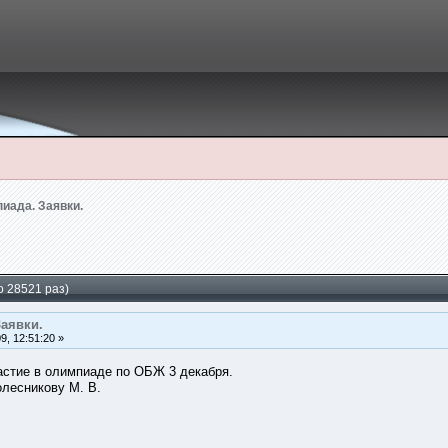
иада. Заявки.
о 28521 раз)
аявки.
, 12:51:20 »
астие в олимпиаде по ОБЖ 3 декабря.
олесникову М. В.