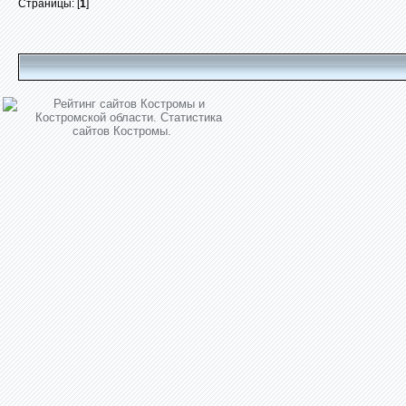
Страницы: [
1
]