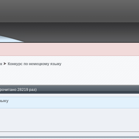
к
Конкурс по немецкому языку
Прочитано 28219 раз)
зыку