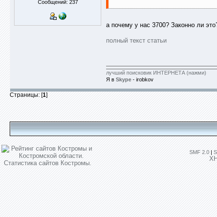
Сообщений: 237
а почему у нас 3700? Законно ли это
полный текст статьи
лучший поисковик ИНТЕРНЕТА (нажми)
Я в
Skype
- irobkov
Страницы: [
1
]
SMF 2.0
|
S
X