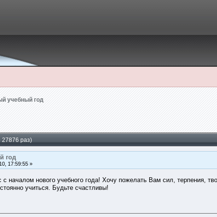
й учебный год
 27876 раз)
й год
0, 17:59:55 »
с началом нового учебного года! Хочу пожелать Вам сил, терпения, тво
остоянно учиться. Будьте счастливы!