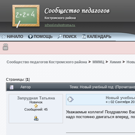
НАЧАЛО
ПОМОЩЬ
ПОИСК
КАЛЕНДАРЬ
Сообщество педагогов Костромского района
МММЦ
Химия
Новы
Страницы: [
1
]
Автор
Тема: Новый учебный год (Прочитано
Новый учебны
Запрудная Татьяна
«
:
02 Сентября 201
Новичок
Сообщений: 45
Уважаемые коллеги! Поздравляю Вас 
надо постоянно двигаться вперед, п