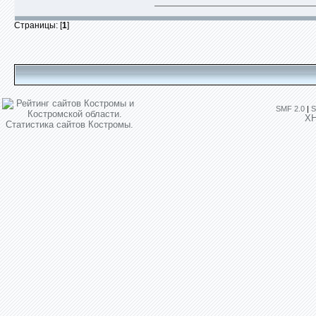
Страницы: [
1
]
SMF 2.0
|
S
X