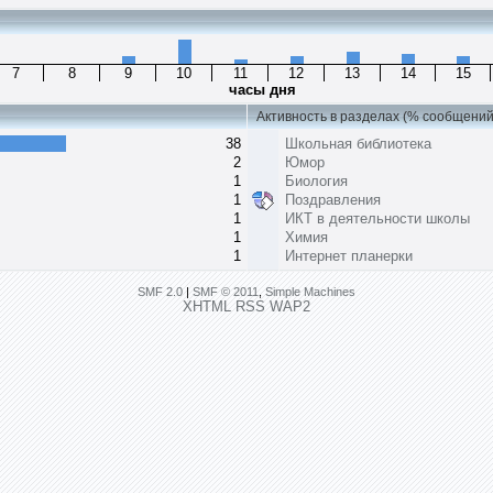
7
8
9
10
11
12
13
14
15
часы дня
Активность в разделах (% сообщений
38
Школьная библиотека
2
Юмор
1
Биология
1
Поздравления
1
ИКТ в деятельности школы
1
Химия
1
Интернет планерки
SMF 2.0
|
SMF © 2011
,
Simple Machines
XHTML
RSS
WAP2