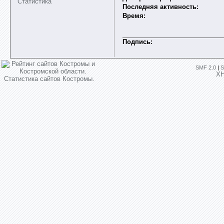
Статистика
Последняя активность:
Время:
Подпись:
SMF 2.0
|
S
X