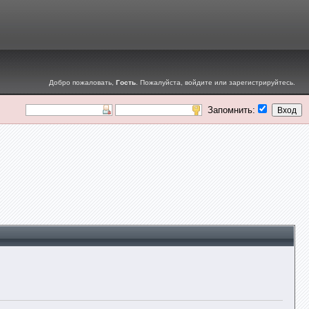
Добро пожаловать,
Гость
. Пожалуйста,
войдите
или
зарегистрируйтесь
.
Запомнить: