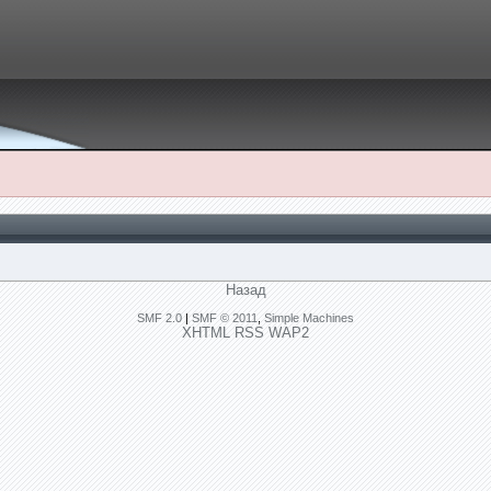
Назад
SMF 2.0
|
SMF © 2011
,
Simple Machines
XHTML
RSS
WAP2