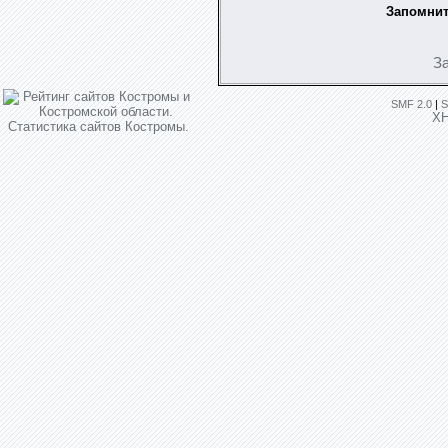
Запомнит
З
SMF 2.0
|
S
X