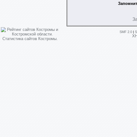
Запомнит
З
SMF 2.0
|
S
X