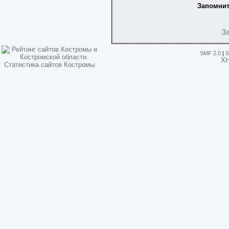
Запомнит
З
SMF 2.0
|
S
X