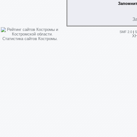
Запомнит
З
SMF 2.0
|
S
X