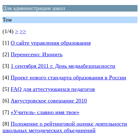
Для администрации школ
Тем
(1/4)
>
>>
[1]
О сайте управления образования
[2]
Перенесено: Изонить
[3]
1 сентября 2011 г. День медиабезопасности
[4]
Проект нового стандарта образования в России
[5]
FAQ для аттестующихся педагогов
[6]
Августровское совещание 2010
[7]
«Учитель- славно имя твое»
[8]
Положение о рейтинговой оценке деятельности
школьных методических объединений