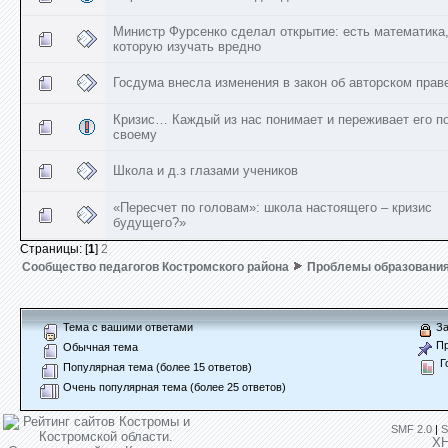
Министр Фурсенко сделал открытие: есть математика
которую изучать вредно
Госдума внесла изменения в закон об авторском прав
Кризис… Каждый из нас понимает и переживает его по
своему
Школа и д.з глазами учеников
«Пересчет по головам»: школа настоящего – кризис
будущего?»
Страницы: [
1
]
2
Сообщество педагогов Костромского района
Проблемы образовани
Тема с вашими ответами
За
Пр
Обычная тема
Г
Популярная тема (более 15 ответов)
Очень популярная тема (более 25 ответов)
SMF 2.0
|
S
X