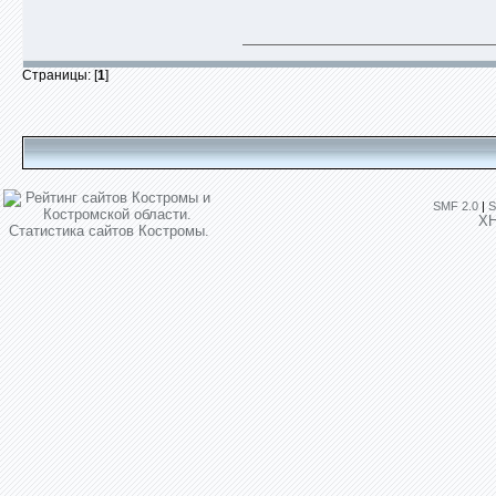
Страницы: [
1
]
SMF 2.0
|
S
X