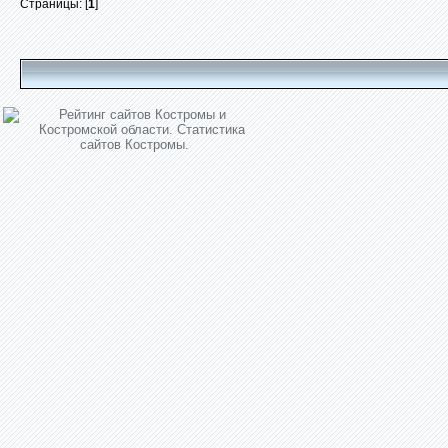
Страницы: [
1
]