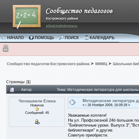
НАЧАЛО
ПОМОЩЬ
ПОИСК
КАЛЕНДАРЬ
Сообщество педагогов Костромского района
МММЦ
Школьная би
Страницы: [
1
]
Автор
Тема: Методическая литература для школьны
Методическая литература 
Чочишвили Елена
«
:
26 Ноября 2009, 16:09:28 »
Новичок
Сообщений: 45
Уважаемые коллеги!
На ул. Профсоюзной 24б большое по
"Библиотечные уроки. Выпуск 3","Вс
библиотекаря" и другие.
Советую приобрести.