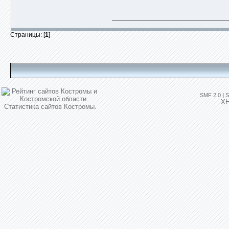
Страницы: [
1
]
SMF 2.0
|
S
X