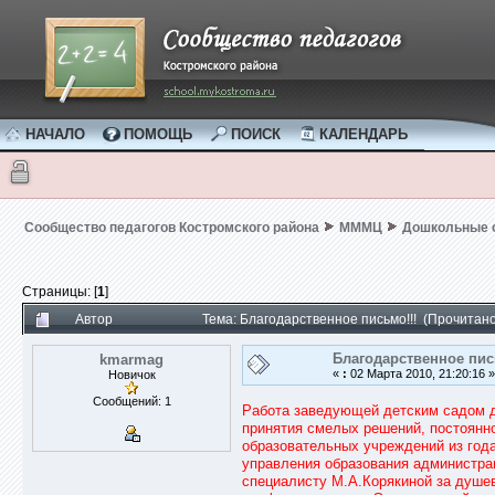
НАЧАЛО
ПОМОЩЬ
ПОИСК
КАЛЕНДАРЬ
Сообщество педагогов Костромского района
МММЦ
Дошкольные 
Страницы: [
1
]
Автор
Тема: Благодарственное письмо!!! (Прочитано
Благодарственное пис
kmarmag
«
:
02 Марта 2010, 21:20:16 »
Новичок
Сообщений: 1
Работа заведующей детским садом до
принятия смелых решений, постоянно
образовательных учреждений из года
управления образования админист
специалисту М.А.Корякиной за душе