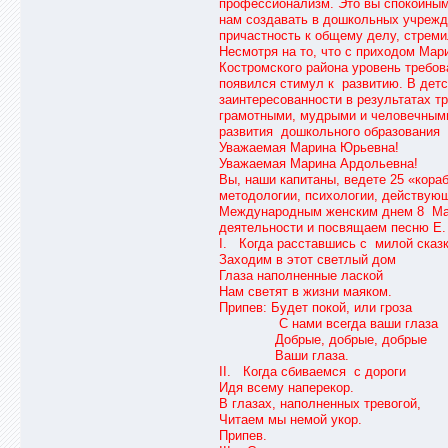
профессионализм. Это вы спокойным
нам создавать в дошкольных учрежд
причастность к общему делу, стреми
Несмотря на то, что с приходом Ма
Костромского района уровень требов
появился стимул к развитию. В детс
заинтересованности в результата
грамотными, мудрыми и человечными
развития дошкольного образования 
Уважаемая Марина Юрьевна!
Уважаемая Марина Ардольевна!
Вы, наши капитаны, ведете 25 «кор
методологии, психологии, действую
Международным женским днем 8 Март
деятельности и посвящаем песню Е.
I. Когда расставшись с милой сказ
Заходим в этот светлый дом
Глаза наполненные лаской
Нам светят в жизни маяком.
Припев: Будет покой, или гроза
С нами всегда ваши глаза
Добрые, добрые, добрые
Ваши глаза.
II. Когда сбиваемся с дороги
Идя всему наперекор.
В глазах, наполненных тревогой,
Читаем мы немой укор.
Припев.