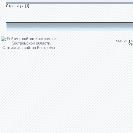
Страницы: [
1
]
SMF 2.0
|
S
X